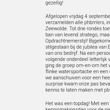
gezellig!
Afgelopen vrijdag 4 septembe
verzamelden alle phbm’ers, inc
Zeewolde. Tot drie rondes toe
ban van levend stratego, maa
Opdrachtnemerstijl! Bijgekom
stilgestaan bij de jubilea van 
van ons bedrijf. Na een perso
volgende onderdeel letterlijk
ging de groep om-en-om het w
flinke watersportactie en een
we aanschuiven voor een heerl
surprise kwam onze pas beva
kennis te laten maken met pb
Het was een topdag! Met een 
kennismakingsdag voor de ni