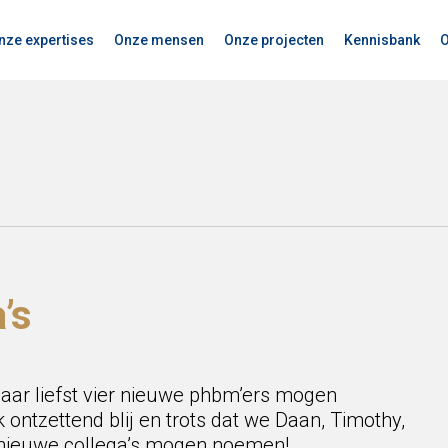
nze expertises
Onze mensen
Onze projecten
Kennisbank
O
’s
ar liefst vier nieuwe phbm’ers mogen
ontzettend blij en trots dat we Daan, Timothy,
 nieuwe collega’s mogen noemen!