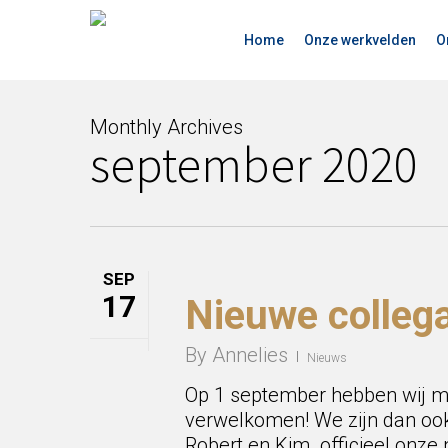
Skip
to
Home
Onze werkvelden
O
main
content
Monthly Archives
september 2020
SEP
17
Nieuwe collega
By
Annelies
Nieuws
Op 1 september hebben wij ma
verwelkomen! We zijn dan ook 
Robert en Kim officieel onze