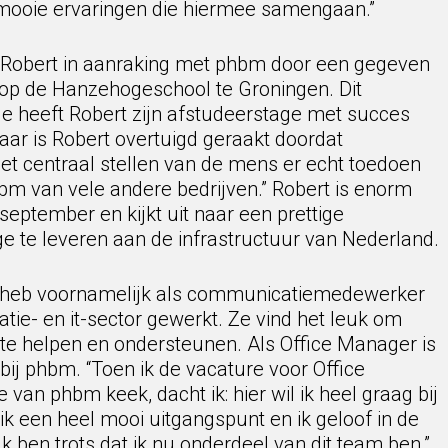
mooie ervaringen die hiermee samengaan.”
Robert in aanraking met phbm door een gegeven
p de Hanzehogeschool te Groningen. Dit
de heeft Robert zijn afstudeerstage met succes
 jaar is Robert overtuigd geraakt doordat
het centraal stellen van de mens er echt toedoen
hbm van vele andere bedrijven.” Robert is enorm
september en kijkt uit naar een prettige
 te leveren aan de infrastructuur van Nederland.
n heb voornamelijk als communicatiemedewerker
atie- en it-sector gewerkt. Ze vind het leuk om
 te helpen en ondersteunen. Als Office Manager is
ij phbm. “Toen ik de vacature voor Office
an phbm keek, dacht ik: hier wil ik heel graag bij
ik een heel mooi uitgangspunt en ik geloof in de
k ben trots dat ik nu onderdeel van dit team ben.”