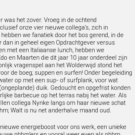
r was het zover. Vroeg in de ochtend
lusief onze vier nieuwe collega’s, zich in
 hebben we fanatiek door het bos gerend, in de
r dan in geheel eigen Opdrachtgever versus
en met een Italiaanse lunch, hebben we
Edo en Maarten die dit jaar 10 jaar onderdeel zijn
onlijk vragenspel aan het Wolderwijd stond het
 voor de boeg; suppen en surfen! Onder begeleiding
ater op met een sup- of surfplank, voor wat
 (ongeplande) duik. Gedoucht en opgefrist konden
ijke barbecue op het terras nabij het water. Als
llen collega Nynke langs om haar nieuwe schat
hm; Walt is nu net anderhalve maand oud.
nieuwe energieboost voor ons werk, een unieke
euwe phbm’ers en vooral weer even als pbhm