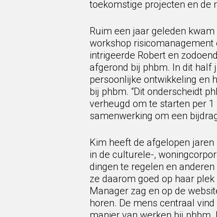
toekomstige projecten en de 
Ruim een jaar geleden kwam 
workshop risicomanagement o
intrigeerde Robert en zodoen
afgerond bij phbm. In dit half
persoonlijke ontwikkeling en 
bij phbm. “Dit onderscheidt p
verheugd om te starten per 1 
samenwerking om een bijdrage
Kim heeft de afgelopen jare
in de culturele-, woningcorpor
dingen te regelen en anderen
ze daarom goed op haar plek b
Manager zag en op de website v
horen. De mens centraal vind 
manier van werken bij phbm. I