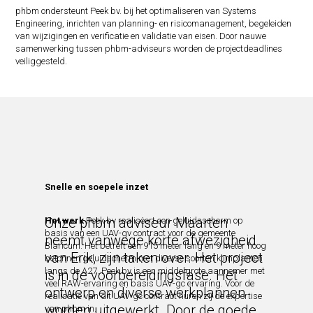
phbm ondersteunt Peek bv. bij het optimaliseren van Systems
Engineering, inrichten van planning- en risicomanagement, begeleiden
van wijzigingen en verificatie en validatie van eisen. Door nauwe
samenwerking tussen phbm-adviseurs worden de projectdeadlines
veiliggesteld.
Snelle en soepele inzet
Onze phbm adviseur Maarten
Het werk
Peek bv realiseert een geluidsscherm op
basis van een UAV-gv contract voor de gemeente
neemt vanwege korte afwezigheid
Blaricum. Het betreft een 915 meter lang en 9 meter hoog
van Erik, zijn taken over. Het project
betonnen geluidscherm met diverse soorten klimplanten
langs de A27. Peek bv is een middelgrote aannemer met
is in de voorbereidingsfase. Het
veel RAW-ervaring en basis UAV-gc ervaring. Voor de
ontwerp en diverse werkplannen
realisatie van dit UAV-gc contract huren zij de expertise
worden uitgewerkt. Door de goede
van phbm in.