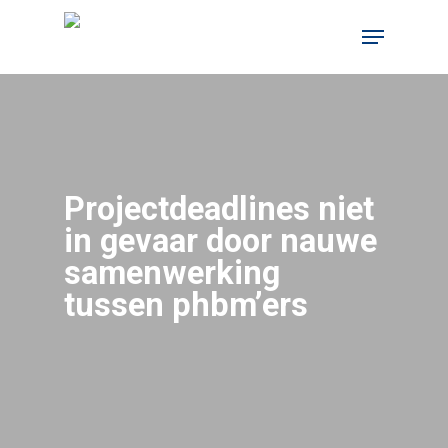
Skip
Menu
to
main
content
Projectdeadlines niet
in gevaar door nauwe
samenwerking
tussen phbm’ers