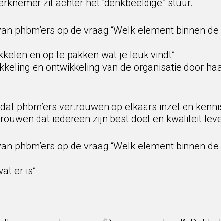
rknemer zit achter het “denkbeeldige” stuur.
van phbm’ers op de vraag “Welk element binnen de 
ikkelen en op te pakken wat je leuk vindt”
ikkeling en ontwikkeling van de organisatie door h
dat phbm’ers vertrouwen op elkaars inzet en kenni
rtrouwen dat iedereen zijn best doet en kwaliteit leve
van phbm’ers op de vraag “Welk element binnen de 
at er is”