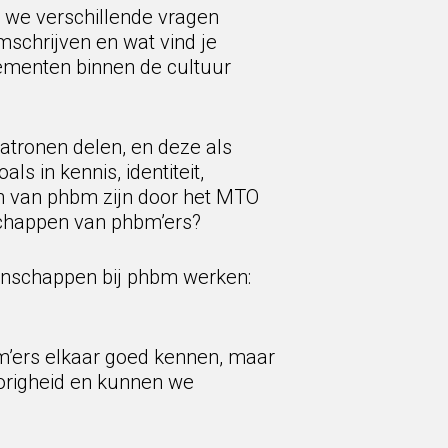
 we verschillende vragen
mschrijven en wat vind je
ementen binnen de cultuur
tronen delen, en deze als
s in kennis, identiteit,
 van phbm zijn door het MTO
schappen van phbm’ers?
genschappen bij phbm werken:
m’ers elkaar goed kennen, maar
origheid en kunnen we