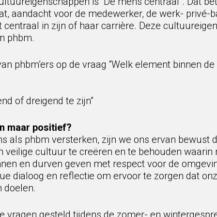
tuureigenschappen is “De mens centraal”. Dat bete
at, aandacht voor de medewerker, de werk- privé-b
 centraal in zijn of haar carrière. Deze cultuureig
an phbm.
van phbm’ers op de vraag “Welk element binnen de 
d of dreigend te zijn”
n maar positief?
 als phbm versterken, zijn we ons ervan bewust d
n veilige cultuur te creëren en te behouden waarin
nnen en durven geven met respect voor de omgevin
 dialoog en reflectie om ervoor te zorgen dat onze
n doelen.
e vragen gesteld tijdens de zomer- en wintergespre