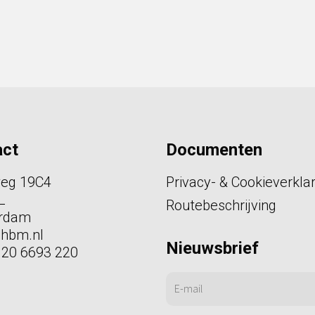
act
Documenten
weg 19C4
Privacy- & Cookieverkla
L
Routebeschrijving
rdam
phbm.nl
Nieuwsbrief
)20 6693 220
in