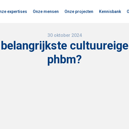
nze expertises
Onze mensen
Onze projecten
Kennisbank
O
30 oktober 2024
jf belangrijkste cultuurei
phbm?