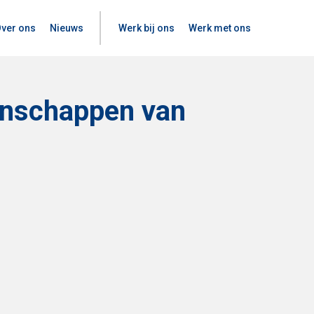
ver ons
Nieuws
Werk bij ons
Werk met ons
genschappen van