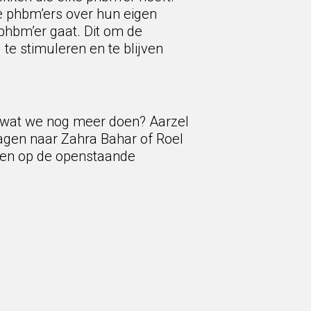
e phbm’ers over hun eigen
 phbm’er gaat. Dit om de
e stimuleren en te blijven
d wat we nog meer doen? Aarzel
agen naar Zahra Bahar of Roel
eren op de openstaande