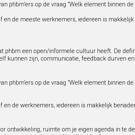
van phbm’ers op de vraag “Welk element binnen de 
elf en de meeste werknemers, iedereen is makkelij
t phbm een open/informele cultuur heeft. De defini
jezelf kunnen zijn, communicatie, feedback durven 
van phbm’ers op de vraag “Welk element binnen de 
elf en de werknemers, iedereen is makkelijk benade
oor ontwikkeling, ruimte om je eigen agenda in te 