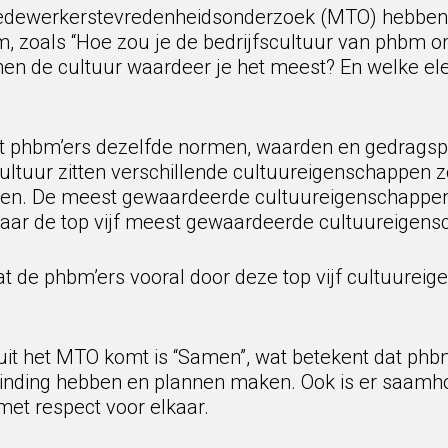
 Medewerkerstevredenheidsonderzoek (MTO) hebben
m, zoals “Hoe zou je de bedrijfscultuur van phbm o
nen de cultuur waardeer je het meest? En welke el
t phbm’ers dezelfde normen, waarden en gedragspa
tuur zitten verschillende cultuureigenschappen zoal
n. De meest gewaardeerde cultuureigenschappen
 naar de top vijf meest gewaardeerde cultuureigen
t de phbm’ers vooral door deze top vijf cultuurei
uit het MTO komt is “Samen”, wat betekent dat phb
inding hebben en plannen maken. Ook is er saamh
et respect voor elkaar.