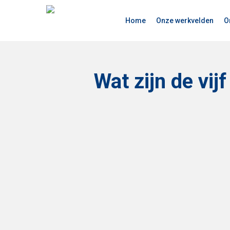
Skip
to
Home
Onze werkvelden
O
main
content
Wat zijn de vi