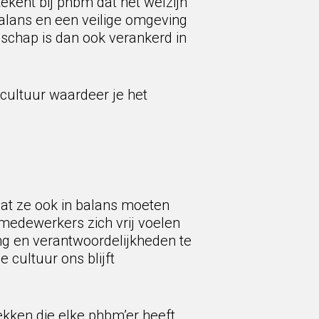
kent bij phbm dat het welzijn
alans en een veilige omgeving
enschap is dan ook verankerd in
cultuur waardeer je het
at ze ook in balans moeten
 medewerkers zich vrij voelen
g en verantwoordelijkheden te
 cultuur ons blijft
kken die elke phbm’er heeft.