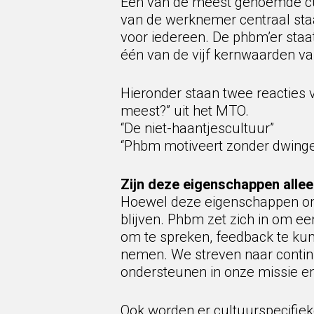
Een van de meest genoemde cul
van de werknemer centraal sta
voor iedereen. De phbm’er staat
één van de vijf kernwaarden v
Hieronder staan twee reacties 
meest?” uit het MTO.
“De niet-haantjescultuur”
“Phbm motiveert zonder dwingen
Zijn deze eigenschappen allee
Hoewel deze eigenschappen ons
blijven. Phbm zet zich in om ee
om te spreken, feedback te ku
nemen. We streven naar continue
ondersteunen in onze missie e
Ook worden er cultuurspecifiek