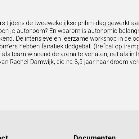
s tijdens de tweewekelijkse phbm-dag gewerkt aa
ben je autonoom? En waarom is autonomie belangrij
erkend. De intensieve en leerzame workshop in de 
m’ers hebben fanatiek dodgeball (trefbal op tramp
s team winnend de arena te verlaten, net als in he
n Rachel Damwijk, die na 3,5 jaar haar droom ver
act
Documenten