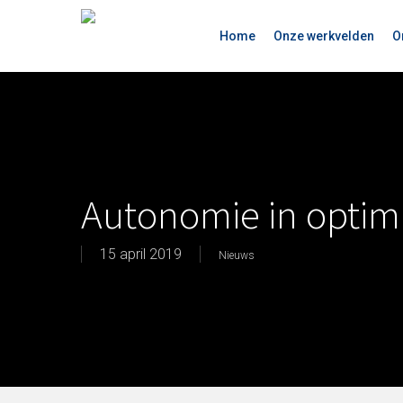
Skip
to
Home
Onze werkvelden
O
main
content
Autonomie in optim
15 april 2019
Nieuws