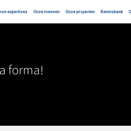
nze expertises
Onze mensen
Onze projecten
Kennisbank
O
a forma!