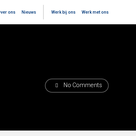
ver ons
Nieuws
Werk bij ons
Werk met ons
No Comments