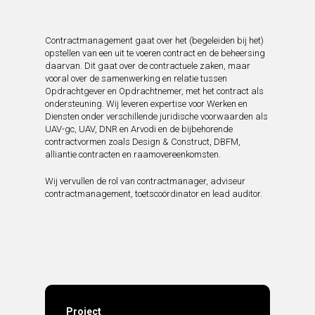
Contractmanagement gaat over het (begeleiden bij het)
opstellen van een uit te voeren contract en de beheersing
daarvan. Dit gaat over de contractuele zaken, maar
vooral over de samenwerking en relatie tussen
Opdrachtgever en Opdrachtnemer, met het contract als
ondersteuning. Wij leveren expertise voor Werken en
Diensten onder verschillende juridische voorwaarden als
UAV-gc, UAV, DNR en Arvodi en de bijbehorende
contractvormen zoals Design & Construct, DBFM,
alliantie contracten en raamovereenkomsten.
Wij vervullen de rol van contractmanager, adviseur
contractmanagement, toetscoördinator en lead auditor.
Project