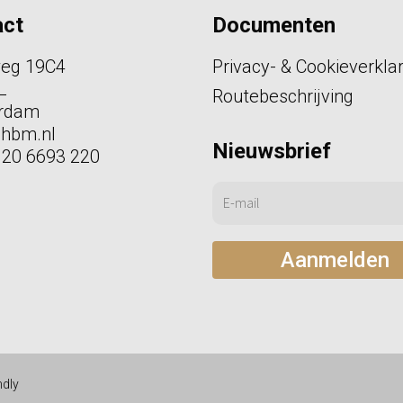
act
Documenten
weg 19C4
Privacy- & Cookieverkla
L
Routebeschrijving
rdam
phbm.nl
Nieuwsbrief
)20 6693 220
in
ndly