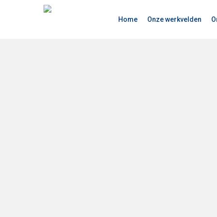
Skip
to
Home
Onze werkvelden
O
main
content