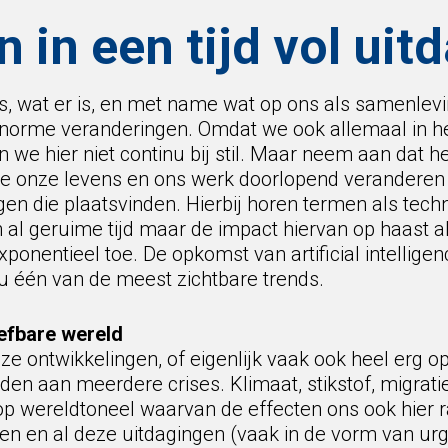
 in een tijd vol uit
s, wat er is, en met name wat op ons als samenlev
enorme veranderingen. Omdat we ook allemaal in he
 we hier niet continu bij stil. Maar neem aan dat h
hoe onze levens en ons werk doorlopend veranderen
gen die plaatsvinden. Hierbij horen termen als tech
en al geruime tijd maar de impact hiervan op haast a
onentieel toe. De opkomst van artificial intelligenc
u één van de meest zichtbare trends.
efbare wereld
e ontwikkelingen, of eigenlijk vaak ook heel erg o
en aan meerdere crises. Klimaat, stikstof, migrat
op wereldtoneel waarvan de effecten ons ook hier
en en al deze uitdagingen (vaak in de vorm van urg