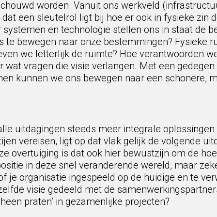
schouwd worden. Vanuit ons werkveld (infrastructuu
dat een sleutelrol ligt bij hoe er ook in fysieke zi
r systemen en technologie stellen ons in staat de 
s te bewegen naar onze bestemmingen? Fysieke ru
even we letterlijk de ruimte? Hoe verantwoorden w
at vragen die visie verlangen. Met een gedegen 
enen kunnen we ons bewegen naar een schonere, m
l alle uitdagingen steeds meer integrale oplossing
ijen vereisen, ligt op dat vlak gelijk de volgende ui
overtuiging is dat ook hier bewustzijn om de hoek 
ositie in deze snel veranderende wereld, maar zeke
 of je organisatie ingespeeld op de huidige en te v
 zelfde visie gedeeld met de samenwerkingspartner
r heen praten’ in gezamenlijke projecten?