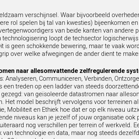
eldzaam verschijnsel. Waar bijvoorbeeld overheden
jkere rol spelen bij tal van kwesties) bijeenkomen
e vertegenwoordigers van beide kanten van andere 
n technologisering loopt de techsector logischerwij
t is geen schokkende bewering, maar te vaak wordt
egrip over welke afwegingen de ander dient te make
romen naar allesomvattende zelfregulerende sys
aus: Analyseren, Communiceren, Verbinden, Ontzorge
ls een treden op een ladder van steeds doorzettend
pel gezegd: van geïsoleerde datastromen naar alles
 Het model beschrijft vervolgens voor terreinen als
 Mobiliteit en Ethiek hoe dat er op elk niveau uitzie
de niveaus kan je jezelf of jouw organisatie ook
 uiteraard nog verschillen per terrein of werkveld. 
lak van technologie en data, maar nog steeds dezel