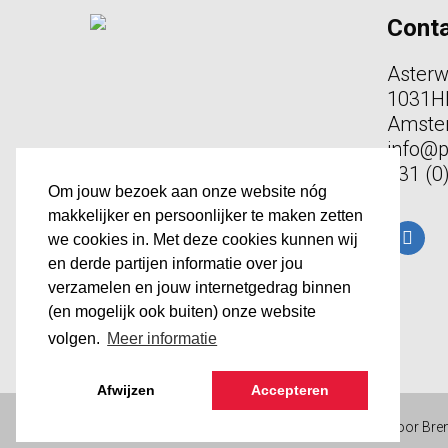
Cont
Aster
1031H
Amste
info@
+31 (0
Om jouw bezoek aan onze website nóg
makkelijker en persoonlijker te maken zetten
linked
we cookies in. Met deze cookies kunnen wij
en derde partijen informatie over jou
verzamelen en jouw internetgedrag binnen
(en mogelijk ook buiten) onze website
volgen.
Meer informatie
Afwijzen
Accepteren
© 2026 phbm.nl. Met ❤ gemaakt in Amsterdam door
Bre