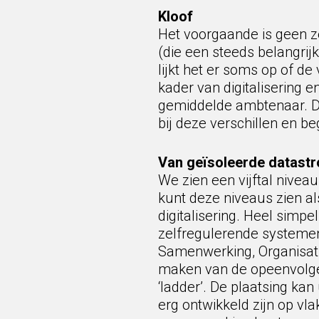
Kloof
Het voorgaande is geen z
(die een steeds belangri
lijkt het er soms op of d
kader van digitalisering e
gemiddelde ambtenaar. Di
bij deze verschillen en b
Van geïsoleerde datast
We zien een vijftal nive
kunt deze niveaus zien a
digitalisering. Heel sim
zelfregulerende systemen.
Samenwerking, Organisatie,
maken van de opeenvolgen
‘ladder’. De plaatsing kan
erg ontwikkeld zijn op v