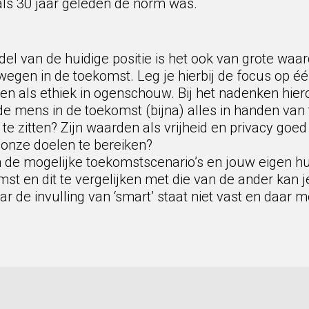
ls 30 jaar geleden de norm was.
del van de huidige positie is het ook van grote wa
ewegen in de toekomst. Leg je hierbij de focus op éé
nen als ethiek in ogenschouw. Bij het nadenken hi
de mens in de toekomst (bijna) alles in handen van t
 te zitten? Zijn waarden als vrijheid en privacy go
 onze doelen te bereiken?
 de mogelijke toekomstscenario’s en jouw eigen hui
t en dit te vergelijken met die van de ander kan j
r de invulling van ‘smart’ staat niet vast en daar 