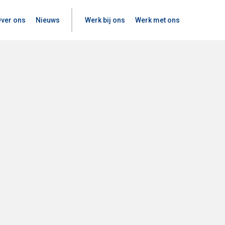
ver ons
Nieuws
Werk bij ons
Werk met ons