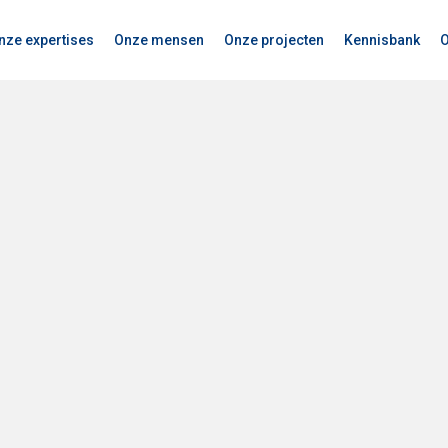
nze expertises
Onze mensen
Onze projecten
Kennisbank
O